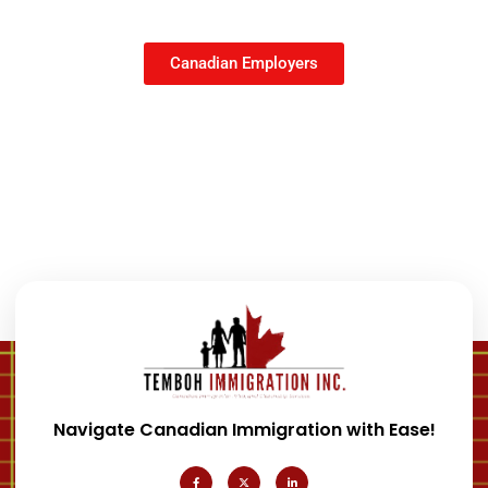
Canadian Employers
Navigate Canadian Immigration with Ease!
F
X
L
a
-
i