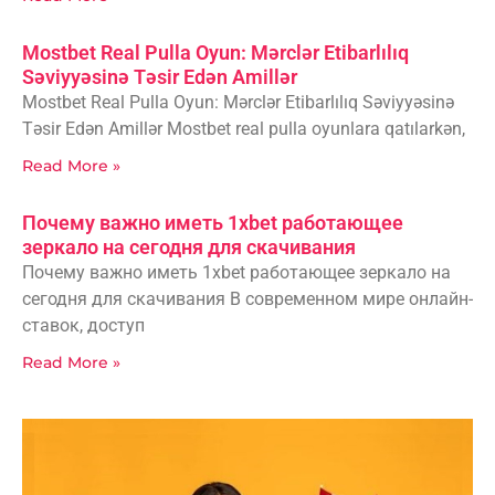
Mostbet Real Pulla Oyun: Mərclər Etibarlılıq
Səviyyəsinə Təsir Edən Amillər
Mostbet Real Pulla Oyun: Mərclər Etibarlılıq Səviyyəsinə
Təsir Edən Amillər Mostbet real pulla oyunlara qatılarkən,
Read More »
Почему важно иметь 1xbet работающее
зеркало на сегодня для скачивания
Почему важно иметь 1xbet работающее зеркало на
сегодня для скачивания В современном мире онлайн-
ставок, доступ
Read More »