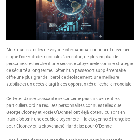
Alors que les règles de voyage international continuent d’évoluer
et que l’incertitude mondiale s’accentue, de plus en plus de
personnes recherchent une seconde citoyenneté comme stratégie
de sécurité à long terme. Détenir un passeport supplémentaire
offre une plus grande liberté de déplacement, une meilleure
stabilité et un accès élargi à des opportunités à l’échelle mondiale.
Cette tendance croissante ne concerne pas uniquement les
particuliers ordinaires. Des personnalités connues telles que
George Clooney et Rosie O’Donnell ont déjà obtenu ou sont en
train d’obtenir une double citoyenneté — la citoyenneté française
pour Clooney et la citoyenneté irlandaise pour O’Donnell.