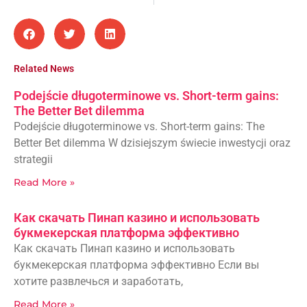
Related News
Podejście długoterminowe vs. Short-term gains:
The Better Bet dilemma
Podejście długoterminowe vs. Short-term gains: The
Better Bet dilemma W dzisiejszym świecie inwestycji oraz
strategii
Read More »
Как скачать Пинап казино и использовать
букмекерская платформа эффективно
Как скачать Пинап казино и использовать
букмекерская платформа эффективно Если вы
хотите развлечься и заработать,
Read More »