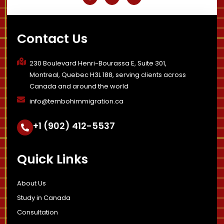
c
t
n
e
w
k
b
i
e
o
t
d
o
t
i
k
e
n
-
r
-
Contact Us
f
i
n
230 Boulevard Henri-Bourassa E, Suite 301,
Montreal, Quebec H3L 188, serving clients across
Canada and around the world
info@tembohimmigration.ca
+1 (902) 412-5537
Quick Links
About Us
Study in Canada
Consultation