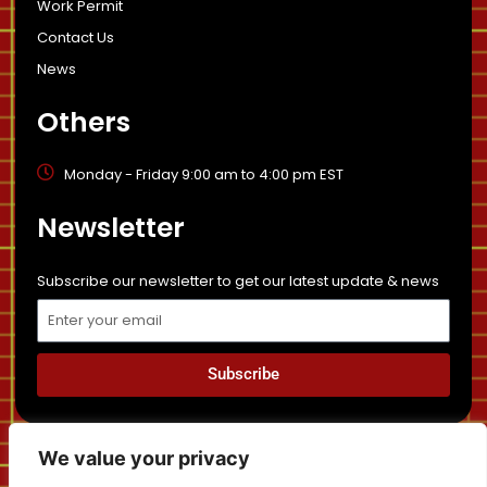
Work Permit
Contact Us
News
Others
Monday - Friday 9:00 am to 4:00 pm EST
Newsletter
Subscribe our newsletter to get our latest update & news
Email
Subscribe
Privacy Policy
Sitemap
Disclaimer
News
We value your privacy
Cancellation and Refund Policy